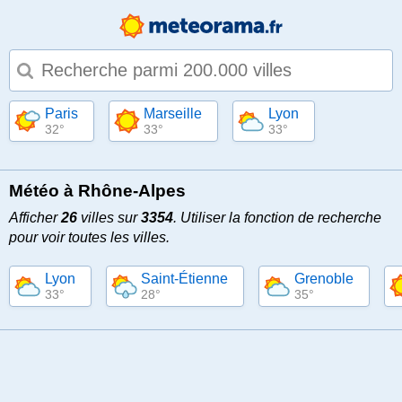
Type 1 or more characters for results.
Paris
Marseille
Lyon
32°
33°
33°
Météo à Rhône-Alpes
Afficher
26
villes sur
3354
. Utiliser la fonction de recherche
pour voir toutes les villes.
Lyon
Saint-Étienne
Grenoble
33°
28°
35°