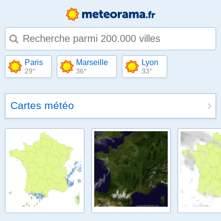
Type 1 or more characters for results.
Paris
Marseille
Lyon
29°
36°
33°
Cartes météo