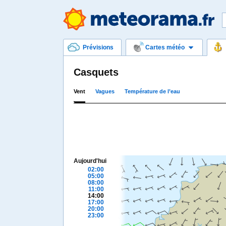
Prévisions
Cartes météo
Casquets
Vent
Vagues
Température de l’eau
Aujourd'hui
02:00
05:00
08:00
11:00
14:00
17:00
20:00
23:00