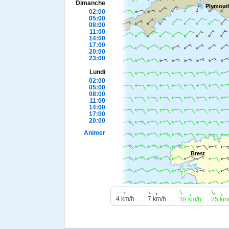
Dimanche
Plymout
02:00
05:00
08:00
11:00
14:00
17:00
20:00
23:00
Lundi
02:00
05:00
08:00
11:00
14:00
17:00
20:00
Animer
Brest
4 km/h
7 km/h
18 km/h
25 km