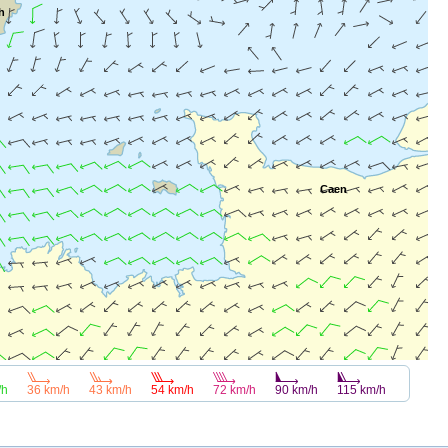
h
Caen
/h
36 km/h
43 km/h
54 km/h
72 km/h
115 km/h
90 km/h