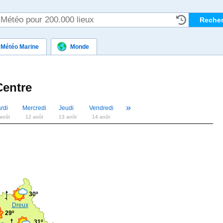
Météo Marine
Monde
Centre
»
«
rdi
Mercredi
Jeudi
Vendredi
août
12 août
13 août
14 août
30º
Dreux
29º
31º