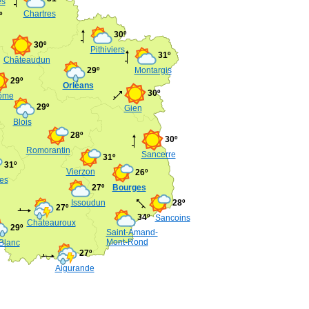
es
Chartres
º
30º
30º
Pithiviers
31º
Châteaudun
29º
Montargis
29º
Orléans
30º
ôme
29º
Gien
Blois
28º
30º
Romorantin
Sancerre
31º
31º
Vierzon
26º
es
27º
Bourges
Issoudun
28º
27º
34º
Sancoins
Châteauroux
29º
Saint-Amand-
Mont-Rond
Blanc
27º
Aigurande