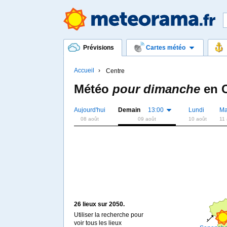
Prévisions
Cartes météo
Accueil
Centre
Météo
pour dimanche
en
Aujourd'hui
Demain
13:00
Lundi
Ma
08 août
09 août
10 août
11 
26 lieux sur 2050.
Utiliser la recherche pour
voir tous les lieux