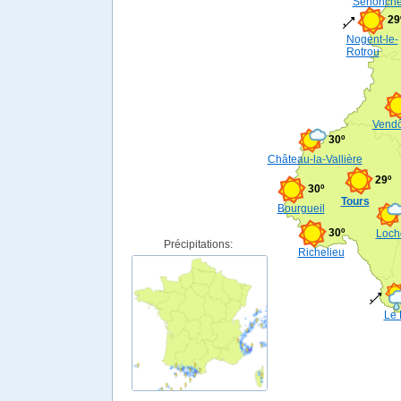
Senonch
29
Nogent-le-
Rotrou
Vend
30º
Château-la-Vallière
29º
30º
Tours
Bourgueil
30º
Loch
Précipitations:
Richelieu
Le 