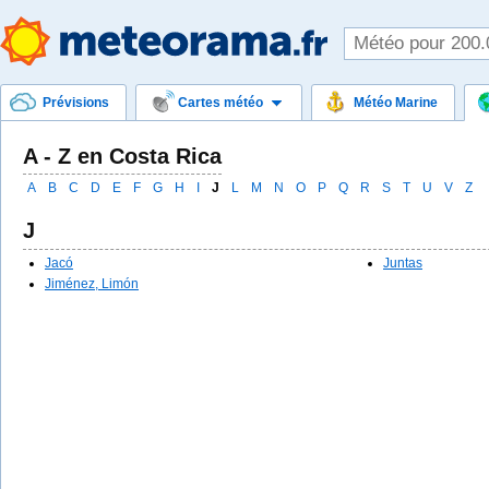
Prévisions
Cartes météo
Météo Marine
A - Z en Costa Rica
A
B
C
D
E
F
G
H
I
J
L
M
N
O
P
Q
R
S
T
U
V
Z
J
Jacó
Juntas
Jiménez, Limón