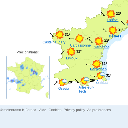
33º
Lodève
31º
31º
Béziers
32º
33º
Castelnaudary
Carcassonne
Narbonne
32º
Précipitations:
Limoux
31º
Perpignan
31º
29º
Argelès
29º
Arles-sur-
Osséja
Tech
©
meteorama.fr
, Foreca
Aide
Cookies
Privacy policy
Ad preferences