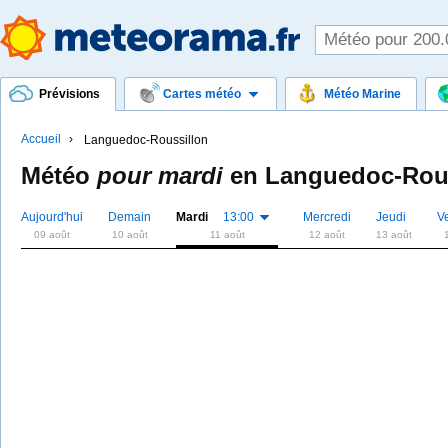
Prévisions
Cartes météo
Météo Marine
Accueil
Languedoc-Roussillon
Météo
pour mardi
en
Languedoc-Rous
Aujourd'hui
Demain
Mardi
13:00
Mercredi
Jeudi
V
09 août
10 août
11 août
12 août
13 août