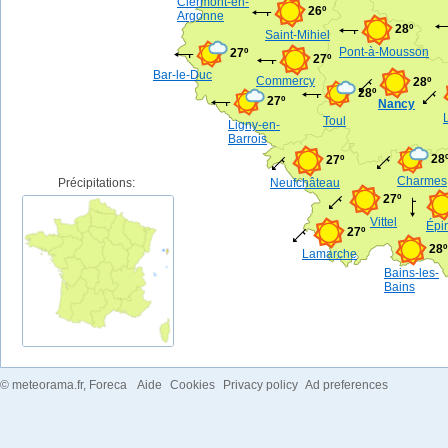
Clermont-en-
26º
Argonne
28º
Saint-Mihiel
Pont-à-Mousson
27º
27º
Bar-le-Duc
Commercy
28º
28º
27º
Nancy
Toul
Ligny-en-
Barrois
28
27º
Charmes
Précipitations:
Neufchâteau
27º
Vittel
Épi
27º
28º
Lamarche
Bains-les-
Bains
©
meteorama.fr
, Foreca
Aide
Cookies
Privacy policy
Ad preferences