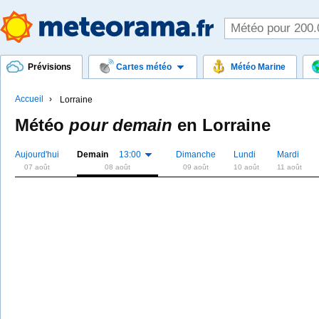
Prévisions
Cartes météo
Météo Marine
Accueil
Lorraine
Météo
pour demain
en
Lorraine
Aujourd'hui
Demain
13:00
Dimanche
Lundi
Mardi
07 août
08 août
09 août
10 août
11 août