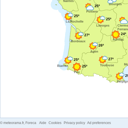
Nantes
Bourges
25º
Poitiers
25º
25º
La Rochelle
Limoges
Clermo
Ferran
24º
27º
Aurillac
Bordeaux
26º
Agen
27º
25º
Mo
Toulouse
Biarritz
25º
Pau
2
Perpig
©
meteorama.fr
, Foreca
Aide
Cookies
Privacy policy
Ad preferences