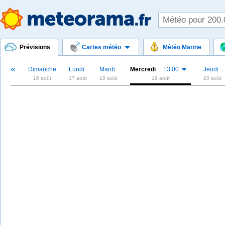
Prévisions
Cartes météo
Météo Marine
«
Dimanche
Lundi
Mardi
Mercredi
13:00
Jeudi
16 août
17 août
18 août
19 août
20 août