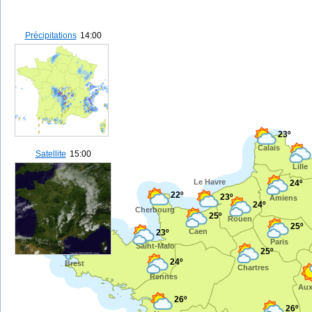
Précipitations
14:00
23º
Calais
Satellite
15:00
Lille
Le Havre
24º
22º
23º
Amiens
24º
Cherbourg
25º
Rouen
25º
Caen
23º
Paris
Saint-Malo
24º
25º
24º
Brest
Chartres
Rennes
Aux
26º
26º