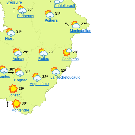
Bressuire
Châtellerault
30º
31º
Parthenay
Poitiers
27º
Montmorillon
31º
Niort
29º
29º
28º
Aulnay
Ruffec
Confolens
30º
32º
31º
aintes
32º
La Rochefoucauld
Cognac
Angoulême
29º
Jonzac
30º
Montendre