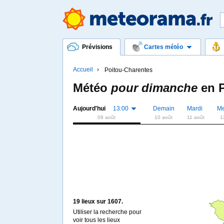
Prévisions
Cartes météo
Accueil
Poitou-Charentes
Météo
pour dimanche
en
Aujourd'hui
13:00
Demain
Mardi
Me
09 août
10 août
11 août
1
19 lieux sur 1607.
Utiliser la recherche pour
voir tous les lieux