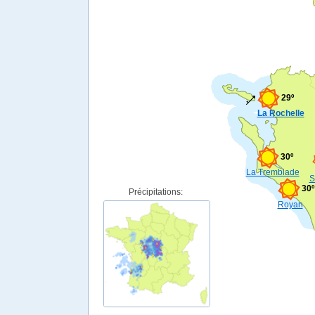
29º
La Rochelle
30º
La Tremblade
S
30º
Précipitations:
Royan