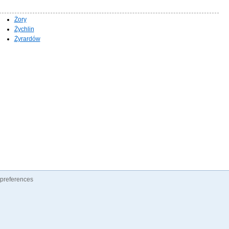
Żory
Żychlin
Żyrardów
preferences