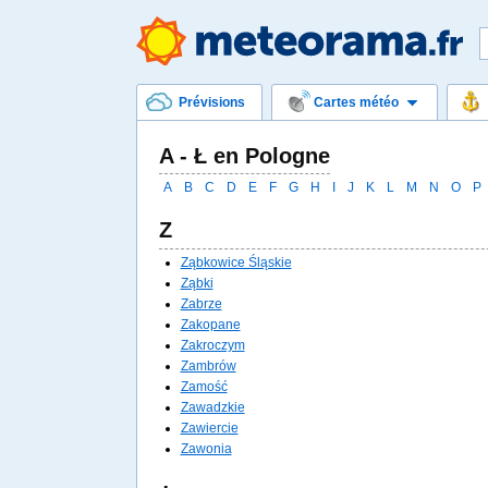
Prévisions
Cartes météo
A - Ł en Pologne
A
B
C
D
E
F
G
H
I
J
K
L
M
N
O
P
Z
Ząbkowice Śląskie
Ząbki
Zabrze
Zakopane
Zakroczym
Zambrów
Zamość
Zawadzkie
Zawiercie
Zawonia