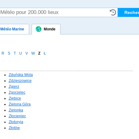
Météo Marine
Monde
R
S
T
U
V
W
Z
Ł
Zduńska Wola
Zdzieszowice
Zgierz
Zgorzelec
Ziębice
Zielona Góra
Zielonka
Złocieniec
Złotoryja
Złotów