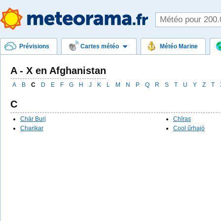
Prévisions
Cartes météo
Météo Marine
A - Х en Afghanistan
A
B
C
D
E
F
G
H
J
K
L
M
N
P
Q
R
S
T
U
Y
Z
Т
C
Chār Burj
Chīras
Charikar
Cool űrhajó