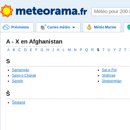
Prévisions
Cartes météo
Météo Marine
A - Х en Afghanistan
A
B
C
D
E
F
G
H
J
K
L
M
N
P
Q
R
S
T
U
Y
Z
Т
S
Samangān
Sar-e Pol
Sang-e Chārak
Shāhrag
Sangīn
Sheberghān
Š
Šīndand