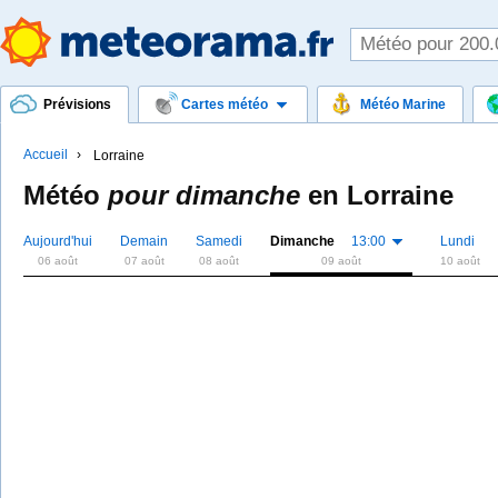
Prévisions
Cartes météo
Météo Marine
Accueil
Lorraine
Météo
pour dimanche
en
Lorraine
Aujourd'hui
Demain
Samedi
Dimanche
13:00
Lundi
06 août
07 août
08 août
09 août
10 août