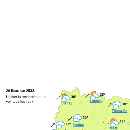
29 lieux sur 2532.
28º
Utiliser la recherche pour
30º
Longwy
voir tous les lieux
Stenay
30º
Thionville
30º
32º
C
32º
Verdun
Metz