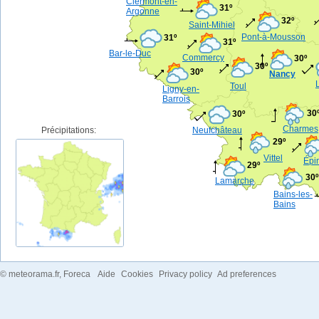
Clermont-en-
31º
Argonne
32º
Saint-Mihiel
Pont-à-Mousson
31º
31º
Bar-le-Duc
Commercy
30º
30º
30º
Nancy
Toul
Ligny-en-
Barrois
30
30º
Charmes
Précipitations:
Neufchâteau
29º
Vittel
Épi
29º
30º
Lamarche
Bains-les-
Bains
©
meteorama.fr
, Foreca
Aide
Cookies
Privacy policy
Ad preferences