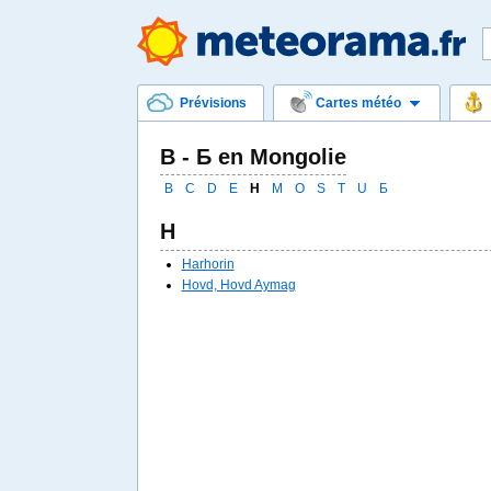
Prévisions
Cartes météo
B - Б en Mongolie
B
C
D
E
H
M
O
S
T
U
Б
H
Harhorin
Hovd, Hovd Aymag