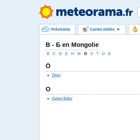
Prévisions
Cartes météo
B - Б en Mongolie
B
C
D
E
H
M
O
S
T
U
Б
Ö
Ölgiy
O
Oulan-Bator