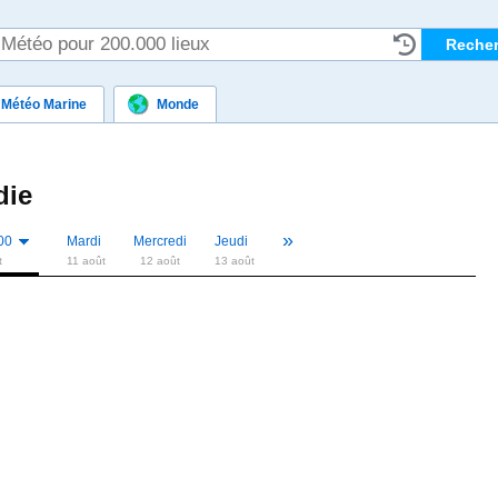
Météo Marine
Monde
die
»
«
00
Mardi
Mercredi
Jeudi
t
11 août
12 août
13 août