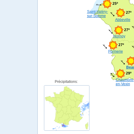
25º
Saint-Valéry-
27º
sur-Somme
Abbeville
27º
Hornoy
27º
Formerie
Bea
29º
Chaumont-
Précipitations:
en-Vexin