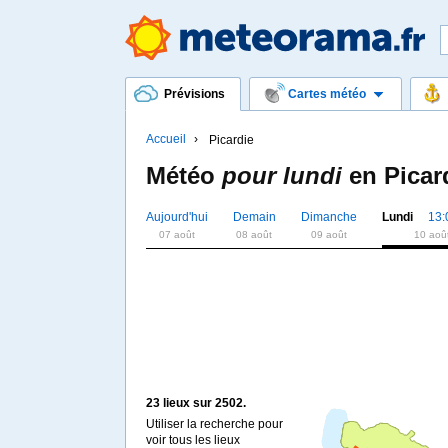
Prévisions
Cartes météo
Accueil
Picardie
Météo
pour lundi
en
Picar
Aujourd'hui
Demain
Dimanche
Lundi
13:
07 août
08 août
09 août
10 aoû
23 lieux sur 2502.
Utiliser la recherche pour
voir tous les lieux