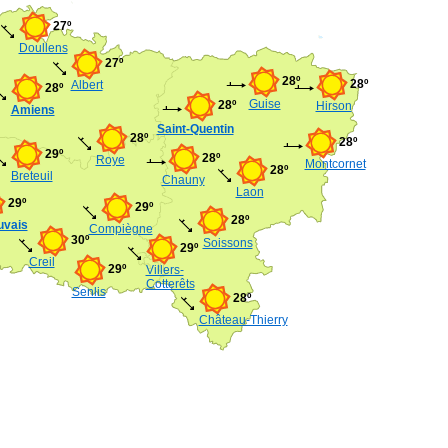
27º
Doullens
27º
28º
28º
Albert
28º
Guise
28º
Hirson
Amiens
Saint-Quentin
28º
28º
29º
28º
Roye
Montcornet
28º
Breteuil
Chauny
Laon
29º
29º
28º
uvais
Compiègne
30º
Soissons
29º
Creil
29º
Villers-
Cotterêts
Senlis
28º
Château-Thierry