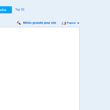
Top 30
Météo gratuite pour site
France
Vendredi
Samedi
Dimanche
Lundi
Mardi
Mercredi
14 août
15 août
16 août
17 août
18 août
19 août