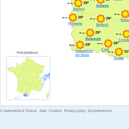
29º
Amiens
Hornoy
29º
29º
Roye
Formerie
Breteuil
29º
Beauvais
Compi
30º
29º
Creil
Chaumont-
31
Précipitations:
en-Vexin
Senlis
©
meteorama.fr
, Foreca
Aide
Cookies
Privacy policy
Ad preferences