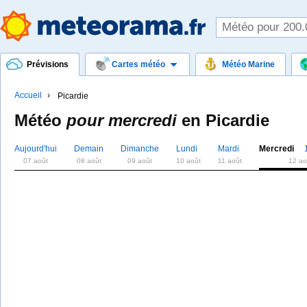
Prévisions
Cartes météo
Météo Marine
Accueil
Picardie
Météo
pour mercredi
en
Picardie
Aujourd'hui
Demain
Dimanche
Lundi
Mardi
Mercredi
07 août
08 août
09 août
10 août
11 août
12 ao