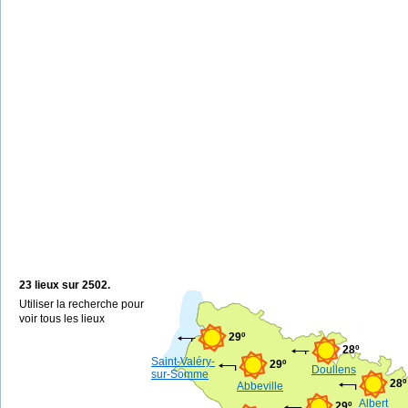
23 lieux sur 2502.
Utiliser la recherche pour
voir tous les lieux
29º
28º
Saint-Valéry-
29º
Doullens
sur-Somme
28º
Abbeville
Albert
29º