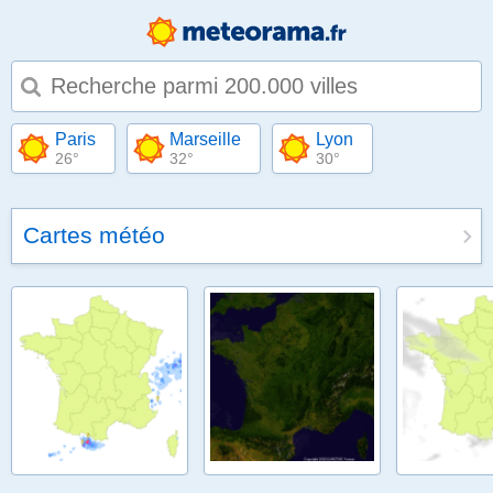
Type 1 or more characters for results.
Paris
Marseille
Lyon
26°
32°
30°
Cartes météo