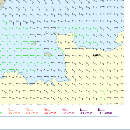
h
Caen
/h
36 km/h
43 km/h
54 km/h
72 km/h
115 km/h
90 km/h