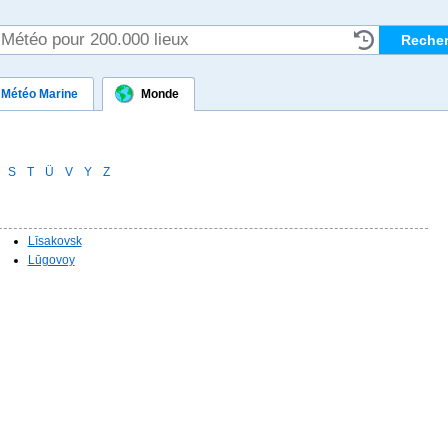
Météo Marine
Monde
S
T
Ü
V
Y
Z
Līsakovsk
Lūgovoy