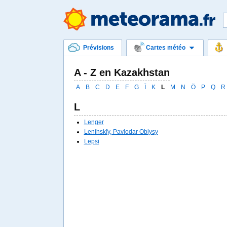
Prévisions
Cartes météo
A - Z en Kazakhstan
A
B
C
D
E
F
G
Ī
K
L
M
N
Ö
P
Q
R
L
Lenger
Lenīnskīy, Pavlodar Oblysy
Lepsi