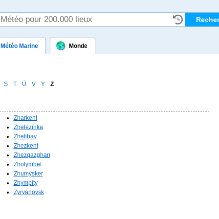
Météo Marine
Monde
S
T
Ü
V
Y
Z
Zharkent
Zhelezīnka
Zhetibay
Zhezkent
Zhezqazghan
Zholymbet
Zhumysker
Zhympīty
Zyryanovsk