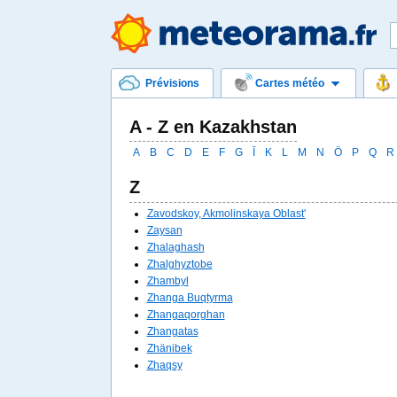
Prévisions
Cartes météo
A - Z en Kazakhstan
A
B
C
D
E
F
G
Ī
K
L
M
N
Ö
P
Q
R
Z
Zavodskoy, Akmolinskaya Oblast'
Zaysan
Zhalaghash
Zhalghyztobe
Zhambyl
Zhanga Buqtyrma
Zhangaqorghan
Zhangatas
Zhänibek
Zhaqsy